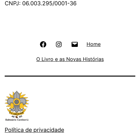
CNPJ: 06.003.295/0001-36
Facebook
Instagram
E-
Home
–
–
mail
O Livro e as Novas Histórias
Oficial
Oficial
–
do
do
Presidente
GELMAR
GELMAR
do
Grupo
Política de privacidade