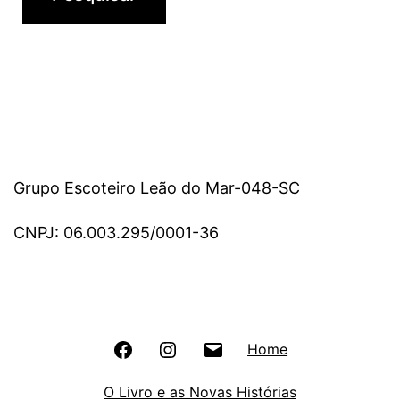
Grupo Escoteiro Leão do Mar-048-SC
CNPJ: 06.003.295/0001-36
Facebook
Instagram
E-
Home
–
–
mail
O Livro e as Novas Histórias